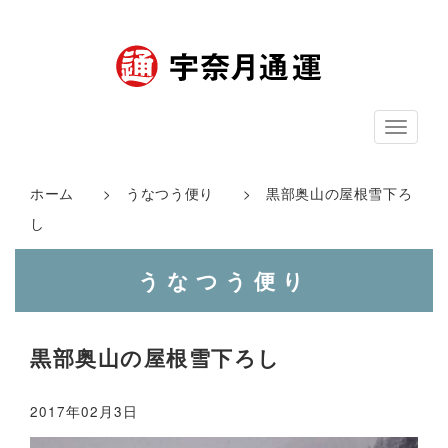
ナ
ビ
ゲ
ホーム
>
うなつう便り
> 黒部奥山の屋根雪下ろ
ー
し
シ
うなつう便り
ョ
ン
黒部奥山の屋根雪下ろし
2017年02月3日