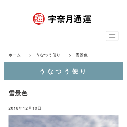
ナ
ビ
ゲ
ホーム
>
うなつう便り
> 雪景色
ー
うなつう便り
シ
ョ
ン
雪景色
2018年12月10日